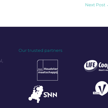
Next Post
Our trusted partners
I,