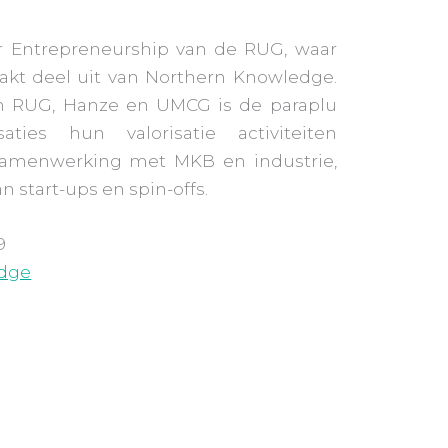
r Entrepreneurship van de RUG, waar
kt deel uit van Northern Knowledge.
n RUG, Hanze en UMCG is de paraplu
ties hun valorisatie activiteiten
 samenwerking met MKB en industrie,
 start-ups en spin-offs.
9/07/2019
dge