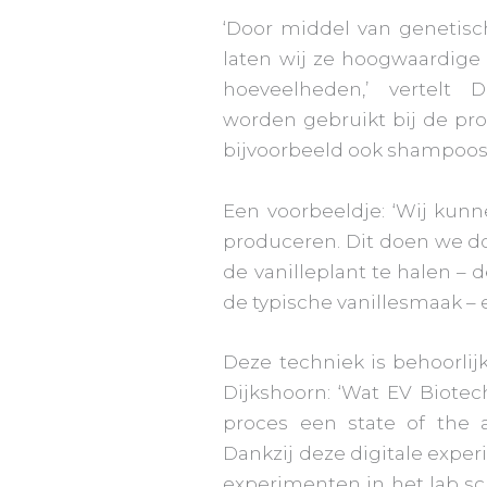
‘Door middel van genetisc
laten wij ze hoogwaardige
hoeveelheden,’ vertelt 
worden gebruikt bij de pr
bijvoorbeeld ook shampoos.
Een voorbeeldje: ‘Wij kun
produceren. Dit doen we d
de vanilleplant te halen – 
de typische vanillesmaak – e
Deze techniek is behoorlij
Dijkshoorn: ‘Wat EV Biotec
proces een state of the ar
Dankzij deze digitale exp
experimenten in het lab sch