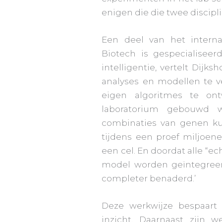
enigen die die twee discipl
Een deel van het intern
Biotech is gespecialiseer
intelligentie, vertelt Dijk
analyses en modellen te v
eigen algoritmes te ont
laboratorium gebouwd wa
combinaties van genen k
tijdens een proef miljoen
een cel. En doordat alle “ec
model worden geïntegreerd
completer benaderd.’
Deze werkwijze bespaart v
inzicht. Daarnaast zijn 