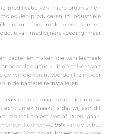
he modificatie van micro-organismen
 moleculen produceren, in industriële
Dijkshoorn. ‘Die moleculen kunnen
oductie van medicijnen, voeding, maar
’
nen bacteriën maken die vanillesmaak
oor bepaalde genen uit de celkern van
de genen die verantwoordelijk zijn voor
n in de bacterie te installeren.’
k geavanceerd, maar zeker niet nieuw.
h echt uniek maakt, is dat wij aan dit
t digitaal traject vooraf laten gaan.
erimenten, kunnen we 95% van de echte
rappen. Voor zover ik weet zijn wij de