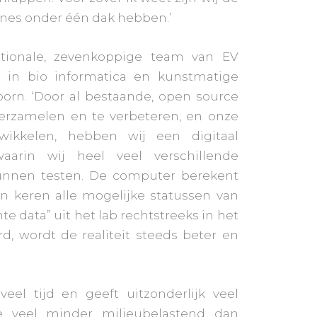
ines onder één dak hebben.’
ationale, zevenkoppige team van EV
d in bio informatica en kunstmatige
shoorn. ‘Door al bestaande, open source
erzamelen en te verbeteren, en onze
wikkelen, hebben wij een digitaal
arin wij heel veel verschillende
unnen testen. De computer berekent
en keren alle mogelijke statussen van
hte data” uit het lab rechtstreeks in het
, wordt de realiteit steeds beter en
eel tijd en geeft uitzonderlijk veel
we veel minder milieubelastend dan