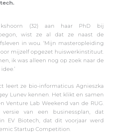
tech.
jkshoorn (32) aan haar PhD bij
 begon, wist ze al dat ze naast de
fsleven in wou. ‘Mijn masteropleiding
oor mijzelf opgezet huiswerkinstituut.
men, ik was alleen nog op zoek naar de
idee.’
ct leert ze bio-informaticus Agnieszka
ey Lunev kennen. Het klikt en samen
 een Venture Lab Weekend van de RUG.
 versie van een businessplan, dat
in EV Biotech, dat dit voorjaar werd
mic Startup Competition.