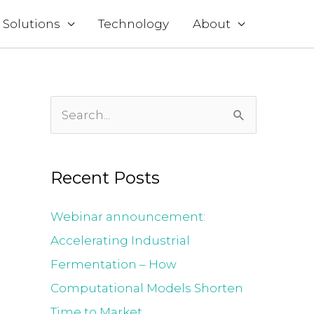
Solutions
Technology
About
S
e
a
Recent Posts
r
c
Webinar announcement:
h
Accelerating Industrial
f
Fermentation – How
o
Computational Models Shorten
r
Time to Market