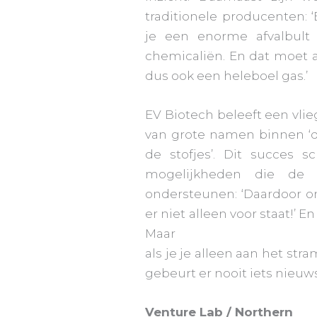
traditionele producenten: ‘
je een enorme afvalbult 
chemicaliën. En dat moet 
dus ook een heleboel gas.’
EV Biotech beleeft een vlie
van grote namen binnen ‘
de stofjes’. Dit succes s
mogelijkheden die de u
ondersteunen: ‘Daardoor o
er niet alleen voor staat!’ 
Maar
als je je alleen aan het st
gebeurt er nooit iets nieuws.
Venture Lab / Northern