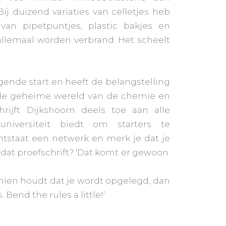
Bij duizend variaties van celletjes heb
van pipetpuntjes, plastic bakjes en
allemaal worden verbrand. Het scheelt
gende start en heeft de belangstelling
de geheime wereld van de chemie en
chrijft Dijkshoorn deels toe aan alle
niversiteit biedt om starters te
ntstaat een netwerk en merk je dat je
En dat proefschrift? ‘Dat komt er gewoon.
ramien houdt dat je wordt opgelegd, dan
 Bend the rules a little!’