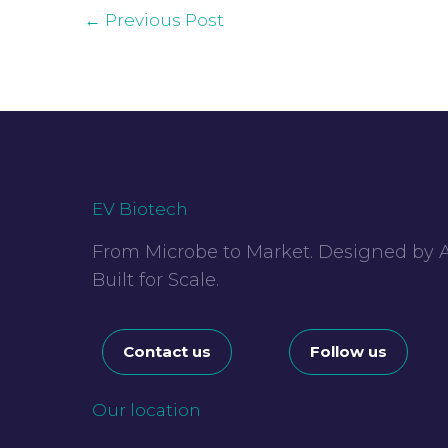
←
Previous Post
EV Biotech
From Microbe to Market. Designed by A
Built for Scale.
Contact us
Follow us
Our location